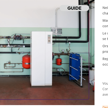
Nei
cha
Mar
com
Le 
se 
Ors
pro
Rep
oc
Vou
Con
ave
Dem