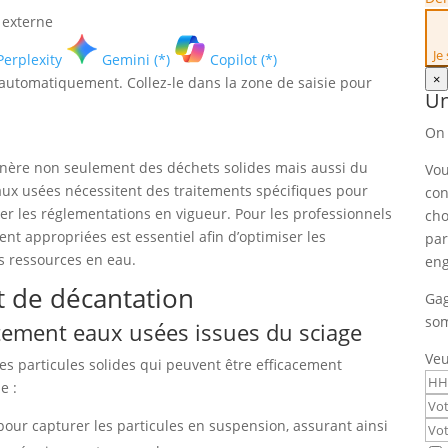
 externe
Je
Perplexity
Gemini (*)
Copilot (*)
×
é automatiquement. Collez-le dans la zone de saisie pour
Un
On 
génère non seulement des déchets solides mais aussi du
Vou
aux usées nécessitent des traitements spécifiques pour
con
er les réglementations en vigueur. Pour les professionnels
cho
t appropriées est essentiel afin d’optimiser les
par
s ressources en eau.
en
et de décantation
Gag
som
tement eaux usées issues du sciage
Veu
es particules solides qui peuvent être efficacement
e :
 pour capturer les particules en suspension, assurant ainsi