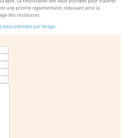
ouragée. La réutilisation des eaux purifiées pour d’autres
ent une priorité réglementaire, réduisant ainsi la
age des ressources.
es eaux extraites par forage
.