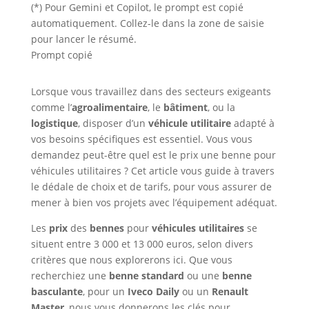
(*) Pour Gemini et Copilot, le prompt est copié
automatiquement. Collez-le dans la zone de saisie
pour lancer le résumé.
Prompt copié
Lorsque vous travaillez dans des secteurs exigeants
comme l’
agroalimentaire
, le
bâtiment
, ou la
logistique
, disposer d’un
véhicule utilitaire
adapté à
vos besoins spécifiques est essentiel. Vous vous
demandez peut-être quel est le prix une benne pour
véhicules utilitaires ? Cet article vous guide à travers
le dédale de choix et de tarifs, pour vous assurer de
mener à bien vos projets avec l’équipement adéquat.
Les
prix
des
bennes
pour
véhicules utilitaires
se
situent entre 3 000 et 13 000 euros, selon divers
critères que nous explorerons ici. Que vous
recherchiez une
benne standard
ou une
benne
basculante
, pour un
Iveco Daily
ou un
Renault
Master
, nous vous donnerons les clés pour