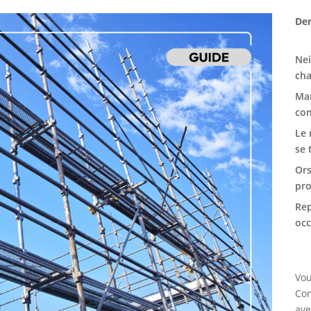
Der
Nei
cha
Mar
com
Le 
se 
Ors
pro
Rep
oc
Vou
Con
ave