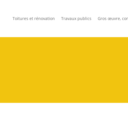
Toitures et rénovation
Travaux publics
Gros œuvre, con
échafaudages en 2025