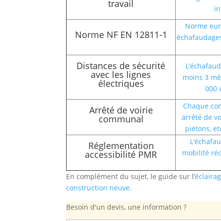
travail
in
Norme euro
Norme NF EN 12811-1
échafaudages 
Distances de sécurité
L’échafaud
avec les lignes
moins 3 mèt
électriques
000 
Chaque com
Arrêté de voirie
arrêté de vo
communal
piétons, et
L’échafau
Réglementation
mobilité ré
accessibilité PMR
En complément du sujet, le guide sur l’
éclairag
construction neuve
.
Besoin d'un devis, une information ?