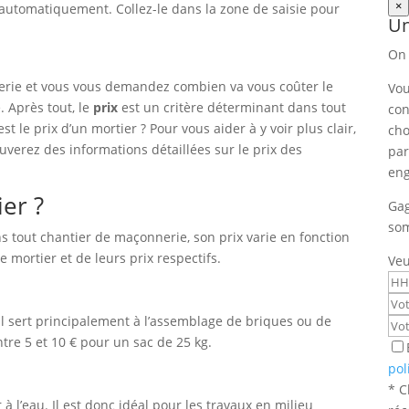
×
é automatiquement. Collez-le dans la zone de saisie pour
Un
On 
erie et vous vous demandez combien va vous coûter le
Vou
e. Après tout, le
prix
est un critère déterminant dans tout
con
t le prix d’un mortier ? Pour vous aider à y voir plus clair,
cho
verez des informations détaillées sur le prix des
par
en
ier ?
Gag
som
s tout chantier de maçonnerie, son prix varie en fonction
e mortier et de leurs prix respectifs.
Veu
Il sert principalement à l’assemblage de briques ou de
tre 5 et 10 € pour un sac de 25 kg.
pol
* C
 à l’eau. Il est donc idéal pour les travaux en milieu