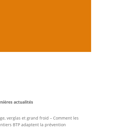
nières actualités
ge, verglas et grand froid – Comment les
ntiers BTP adaptent la prévention