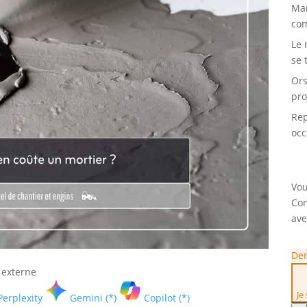
Mar
com
Le 
se 
Ors
pro
Rep
occ
Vou
Con
ave
Dem
 externe
Je
Perplexity
Gemini (*)
Copilot (*)